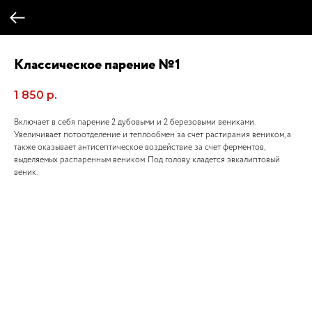
Классическое парение №1
1 850
р.
Включает в себя парение 2 дубовыми и 2 березовыми вениками.
Увеличивает потоотделение и теплообмен за счет растирания веником, а
также оказывает антисептическое воздействие за счет ферментов,
выделяемых распаренным веником. Под голову кладется эвкалиптовый
веник.